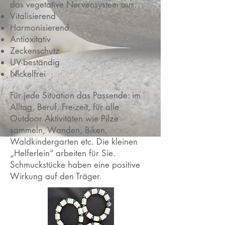
das vegetative Nervensystem aus.
Vitalisierend
Harmonisierend
Antioxitativ
Zeckenschutz
UV-beständig
Nickelfrei
Für jede Situation das Passende: im
Alltag, Beruf, Freizeit, für alle
Outdoor Aktivitäten wie Pilze
sammeln, Wanden, Biken,
Waldkindergarten etc. Die kleinen
„Helferlein“ arbeiten für Sie.
Schmuckstücke haben eine positive
Wirkung auf den Träger.