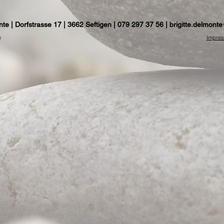
nte | Dorfstrasse 17 | 3662 Seftigen | 079 297 37 56 |
brigitte.delmon
ht by Brigitte del Monte
Impre