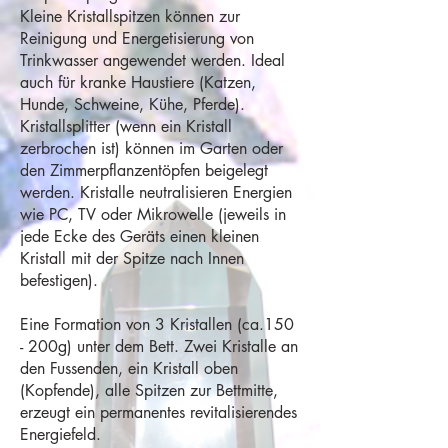
Kleine Kristallspitzen können zur
Reinigung und Energetisierung von
Trinkwasser angewendet werden. Ideal
auch für kranke Haustiere (Katzen,
Hunde, Schweine, Kühe, Pferde).
Kristallsplitter (wenn ein Kristall
zerbrochen ist) können im Garten oder
den Zimmerpflanzentöpfen beigelegt
werden. Kristalle neutralisieren Energien
wie PC, TV oder Mikrowelle (jeweils in
jede Ecke des Geräts einen kleinen
Kristall mit der Spitze nach Innen
befestigen).
Eine Formation von 3 Kristallen (ca.150
- 200g) unter dem Bett. Zwei Kristalle an
den Fussenden, ein Kristall oben
(Kopfende), alle Spitzen zur Bettmitte,
erzeugt ein permanentes revitalisierendes
Energiefeld.