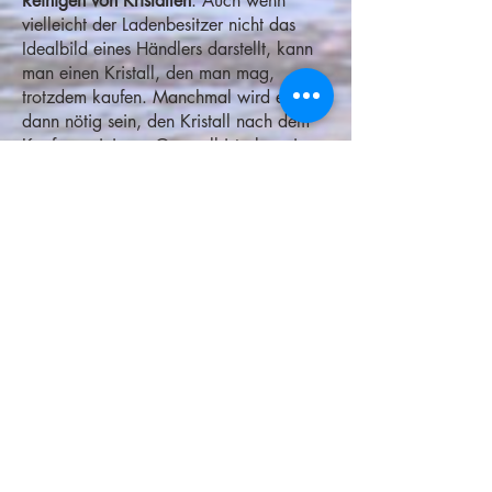
Reinigen von Kristallen
: Auch wenn
vielleicht der Ladenbesitzer nicht das
Idealbild eines Händlers darstellt, kann
man einen Kristall, den man mag,
trotzdem kaufen. Manchmal wird es
dann nötig sein, den Kristall nach dem
Kauf zu reinigen. Generell ist aber eine
Reinigung nur dann notwendig, wenn
der Anwender dieses Gefühl hat, oder
wenn die Kristalle zu Heilzwecken bei
grossen störenden Emotionen oder einer
schweren Krankheit benutzt wurden.
Kristalle können an die Sonne gestellt,
unter dem Wasser oder durch andere
individuelle Methoden gereinigt werden.
Frank Alper empfahl jeweils, diese Dinge
einfach zu halten, "mit der Kraft oder
Absicht der Gedanken kannst du alles
erreichen".
Home